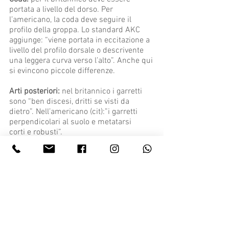
portata a livello del dorso. Per
l’americano, la coda deve seguire il
profilo della groppa. Lo standard AKC
aggiunge: “viene portata in eccitazione a
livello del profilo dorsale o descrivente
una leggera curva verso l’alto”. Anche qui
si evincono piccole differenze.
Arti posteriori:
nel britannico i garretti
sono “ben discesi, dritti se visti da
dietro”. Nell’americano (cit):”i garretti
perpendicolari al suolo e metatarsi
corti e robusti”.
Altre differenze tra gli standard si
riscontrano nella tolleranza dell’altezza al
garrese, nella descrizione delle
proporzioni complessive del cane e nel
peso. Di questi ultimi due non c è
nessuna menzione esplicita nello
standard FCI.
Oltre a queste piccole ma sostanziali